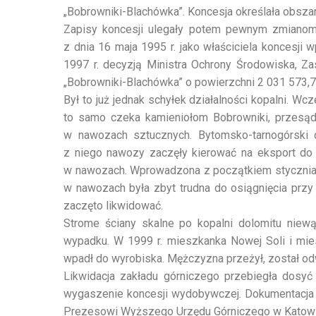
„Bobrowniki-Blachówka”. Koncesja określała obsza
Zapisy koncesji ulegały potem pewnym zmianom,
z dnia 16 maja 1995 r. jako właściciela koncesji 
1997 r. decyzją Ministra Ochrony Środowiska, Z
„Bobrowniki-Blachówka” o powierzchni 2 031 573,
Był to już jednak schyłek działalności kopalni. 
to samo czeka kamieniołom Bobrowniki, przesądz
w nawozach sztucznych. Bytomsko-tarnogórski 
z niego nawozy zaczęły kierować na eksport do p
w nawozach. Wprowadzona z początkiem stycznia 
w nawozach była zbyt trudna do osiągnięcia przy
zaczęto likwidować.
Strome ściany skalne po kopalni dolomitu niewą
wypadku. W 1999 r. mieszkanka Nowej Soli i mie
wpadł do wyrobiska. Mężczyzna przeżył, został odw
Likwidacja zakładu górniczego przebiegła dosyć
wygaszenie koncesji wydobywczej. Dokumentacja 
Prezesowi Wyższego Urzędu Górniczego w Katowi