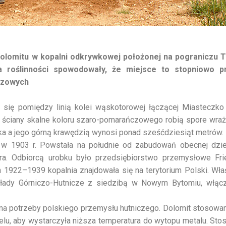
olomitu w kopalni odkrywkowej położonej na pograniczu 
a roślinności spowodowały, że miejsce to stopniowo p
razowych
 się pomiędzy linią kolei wąskotorowej łączącej Miasteczko
ściany skalne koloru szaro-pomarańczowego robią spore wraże
a a jego górną krawędzią wynosi ponad sześćdziesiąt metrów.
 w 1903 r. Powstała na południe od zabudowań obecnej dzie
a. Odbiorcą urobku było przedsiębiorstwo przemysłowe Frie
h 1922–1939 kopalnia znajdowała się na terytorium Polski. Wła
łady Górniczo-Hutnicze z siedzibą w Nowym Bytomiu, włąc
na potrzeby polskiego przemysłu hutniczego. Dolomit stosowany
elu, aby wystarczyła niższa temperatura do wytopu metalu. St