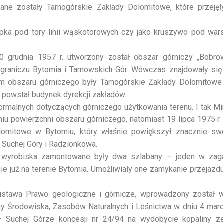
łane zostały Tarnogórskie Zakłady Dolomitowe, które przeję
ka pod tory linii wąskotorowych czy jako kruszywo pod wars
 grudnia 1957 r. utworzony został obszar górniczy „Bobrow
raniczu Bytomia i Tarnowskich Gór. Wówczas znajdowały się
m obszaru górniczego były Tarnogórskie Zakłady Dolomitowe
 powstał budynek dyrekcji zakładów.
formalnych dotyczących górniczego użytkowania terenu. I tak M
iu powierzchni obszaru górniczego, natomiast 19 lipca 1975 r.
lomitowe w Bytomiu, który właśnie powiększył znacznie swo
. Suchej Góry i Radzionkowa.
wyrobiska zamontowane były dwa szlabany – jeden w zagaj
udnie już na terenie Bytomia. Umożliwiały one zamykanie przejaz
 ustawa Prawo geologiczne i górnicze, wprowadzony został
y Środowiska, Zasobów Naturalnych i Leśnictwa w dniu 4 marca
Suchej Górze koncesji nr 24/94 na wydobycie kopaliny ze