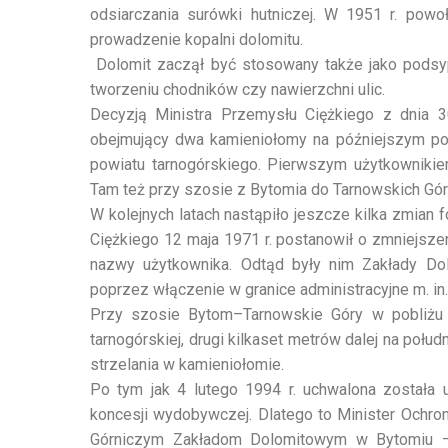
odsiarczania surówki hutniczej. W 1951 r. powo
prowadzenie kopalni dolomitu.
Dolomit zaczął być stosowany także jako podsyp
tworzeniu chodników czy nawierzchni ulic.
Decyzją Ministra Przemysłu Ciężkiego z dnia 30
obejmujący dwa kamieniołomy na późniejszym pog
powiatu tarnogórskiego. Pierwszym użytkownikie
Tam też przy szosie z Bytomia do Tarnowskich Gór
W kolejnych latach nastąpiło jeszcze kilka zmian 
Ciężkiego 12 maja 1971 r. postanowił o zmniejszen
nazwy użytkownika. Odtąd były nim Zakłady Do
poprzez włączenie w granice administracyjne m. in
Przy szosie Bytom–Tarnowskie Góry w pobliżu 
tarnogórskiej, drugi kilkaset metrów dalej na poł
strzelania w kamieniołomie.
Po tym jak 4 lutego 1994 r. uchwalona została
koncesji wydobywczej. Dlatego to Minister Ochron
Górniczym Zakładom Dolomitowym w Bytomiu – 