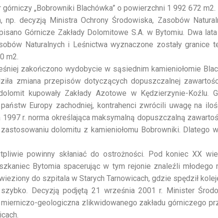
r górniczy „Bobrowniki Blachówka” o powierzchni 1 992 672 m2.
 np. decyzją Ministra Ochrony Środowiska, Zasobów Natural
wpisano Górnicze Zakłady Dolomitowe S.A. w Bytomiu. Dwa lata 
asobów Naturalnych i Leśnictwa wyznaczone zostały granice t
70 m2.
Wcześniej zakończono wydobycie w sąsiednim kamieniołomie Bla
iła zmiana przepisów dotyczących dopuszczalnej zawartości
dolomit kupowały Zakłady Azotowe w Kędzierzynie-Koźlu. 
aństw Europy zachodniej, kontrahenci zwrócili uwagę na ilość
1997 r. norma określająca maksymalną dopuszczalną zawartoś
 zastosowaniu dolomitu z kamieniołomu Bobrowniki. Dlatego w 
tpliwie powinny skłaniać do ostrożności. Pod koniec XX wi
szkaniec Bytomia spacerując w tym rejonie znaleźli młodego 
ieziony do szpitala w Starych Tarnowicach, gdzie spędził koleje
 szybko. Decyzją podjętą 21 września 2001 r. Minister Środo
mierniczo-geologiczna zlikwidowanego zakładu górniczego pr
cach.