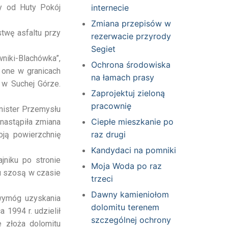
ły od Huty Pokój
internecie
Zmiana przepisów w
twę asfaltu przy
rezerwacie przyrody
Segiet
niki-Blachówka”,
Ochrona środowiska
 one w granicach
na łamach prasy
 w Suchej Górze.
Zaprojektuj zieloną
pracownię
inister Przemysłu
Ciepłe mieszkanie po
 nastąpiła zmiana
raz drugi
ją powierzchnię
Kandydaci na pomniki
niku po stronie
Moja Woda po raz
du szosą w czasie
trzeci
Dawny kamieniołom
 wymóg uzyskania
dolomitu terenem
 1994 r. udzielił
szczególnej ochrony
 złoża dolomitu