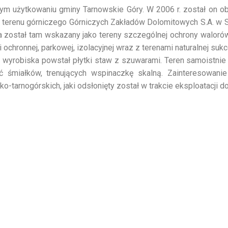
stym użytkowaniu gminy Tarnowskie Góry. W 2006 r. został on 
terenu górniczego Górniczych Zakładów Dolomitowych S.A. w S
 został tam wskazany jako tereny szczególnej ochrony walorów
 ochronnej, parkowej, izolacyjnej wraz z terenami naturalnej sukce
 wyrobiska powstał płytki staw z szuwarami. Teren samoistnie
 śmiałków, trenujących wspinaczkę skalną. Zainteresowanie
tarnogórskich, jaki odsłonięty został w trakcie eksploatacji do