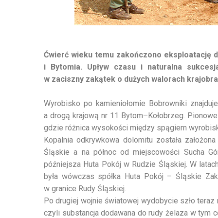
Ćwierć wieku temu zakończono eksploatację d
i Bytomia. Upływ czasu i naturalna sukcesj
w zaciszny zakątek o dużych walorach krajob
Wyrobisko po kamieniołomie Bobrowniki znajduje
a drogą krajową nr 11 Bytom–Kołobrzeg. Pionowe 
gdzie różnica wysokości między spągiem wyrobisk
Kopalnia odkrywkowa dolomitu została założona
Śląskie a na północ od miejscowości Sucha Gór
późniejsza Huta Pokój w Rudzie Śląskiej. W latac
była wówczas spółka Huta Pokój – Śląskie Zak
w granice Rudy Śląskiej.
Po drugiej wojnie światowej wydobycie szło teraz 
czyli substancja dodawana do rudy żelaza w tym c