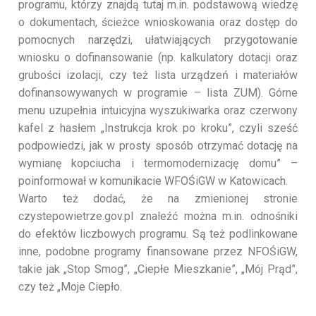
programu, którzy znajdą tutaj m.in. podstawową wiedzę
o dokumentach, ścieżce wnioskowania oraz dostęp do
pomocnych narzędzi, ułatwiających przygotowanie
wniosku o dofinansowanie (np. kalkulatory dotacji oraz
grubości izolacji, czy też lista urządzeń i materiałów
dofinansowywanych w programie – lista ZUM). Górne
menu uzupełnia intuicyjna wyszukiwarka oraz czerwony
kafel z hasłem „Instrukcja krok po kroku”, czyli sześć
podpowiedzi, jak w prosty sposób otrzymać dotację na
wymianę kopciucha i termomodernizację domu” –
poinformował w komunikacie WFOŚiGW w Katowicach.
Warto też dodać, że na zmienionej stronie
czystepowietrze.gov.pl znaleźć można m.in. odnośniki
do efektów liczbowych programu. Są też podlinkowane
inne, podobne programy finansowane przez NFOŚiGW,
takie jak „Stop Smog”, „Ciepłe Mieszkanie”, „Mój Prąd”,
czy też „Moje Ciepło.