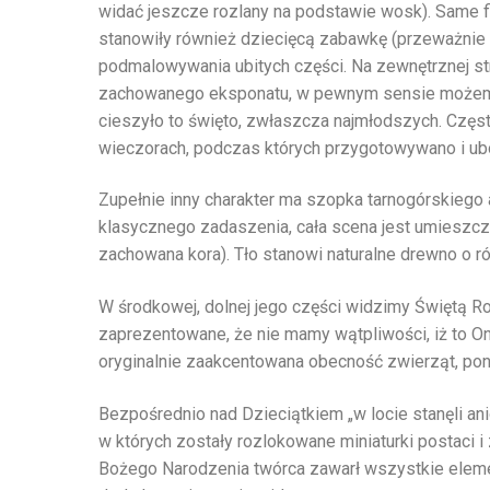
widać jeszcze rozlany na podstawie wosk). Same f
stanowiły również dziecięcą zabawkę (przeważnie ut
podmalowywania ubitych części. Na zewnętrznej st
zachowanego eksponatu, w pewnym sensie możemy 
cieszyło to święto, zwłaszcza najmłodszych. Czę
wieczorach, podczas których przygotowywano i ub
Zupełnie inny charakter ma szopka tarnogórskiego a
klasycznego zadaszenia, cała scena jest umieszc
zachowana kora). Tło stanowi naturalne drewno o r
W środkowej, dolnej jego części widzimy Świętą R
zaprezentowane, że nie mamy wątpliwości, iż to On
oryginalnie zaakcentowana obecność zwierząt, ponie
Bezpośrednio nad Dzieciątkiem „w locie stanęli ani
w których zostały rozlokowane miniaturki postaci 
Bożego Narodzenia twórca zawarł wszystkie elemen