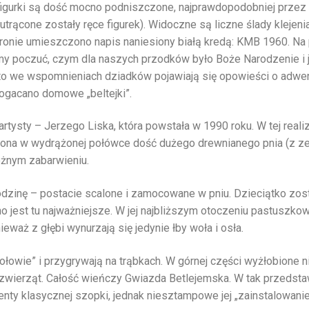
igurki są dość mocno podniszczone, najprawdopodobniej przez w
rącone zostały ręce figurek). Widoczne są liczne ślady klejenia
ronie umieszczono napis naniesiony białą kredą: KMB 1960. Na 
poczuć, czym dla naszych przodków było Boże Narodzenie i 
sto we wspomnieniach dziadków pojawiają się opowieści o adw
ogacano domowe „beltejki”.
rtysty – Jerzego Liska, która powstała w 1990 roku. W tej reali
zona w wydrążonej połówce dość dużego drewnianego pnia (z z
óżnym zabarwieniu.
odzinę – postacie scalone i zamocowane w pniu. Dzieciątko zost
o jest tu najważniejsze. W jej najbliższym otoczeniu pastuszkow
waż z głębi wynurzają się jedynie łby woła i osła.
ołowie” i przygrywają na trąbkach. W górnej części wyżłobione n
i zwierząt. Całość wieńczy Gwiazda Betlejemska. W tak przedsta
ty klasycznej szopki, jednak niesztampowe jej „zainstalowanie