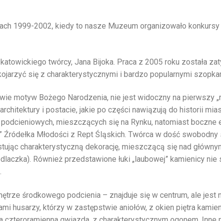
atach 1999-2002, kiedy to nasze Muzeum organizowało konkursy
katowickiego twórcy, Jana Bijoka. Praca z 2005 roku została za
 kojarzyć się z charakterystycznymi i bardzo popularnymi szopk
wie motyw Bożego Narodzenia, nie jest widoczny na pierwszy „rz
hitektury i postacie, jakie po części nawiązują do historii mias
 podcieniowych, mieszczących się na Rynku, natomiast boczne e
” Źródełka Młodości z Rept Śląskich. Twórca w dość swobodny
ystując charakterystyczną dekorację, mieszczącą się nad główn
edlaczka). Również przedstawione łuki „laubowej” kamienicy nie
.
nętrze środkowego podcienia – znajduje się w centrum, ale jest 
i husarzy, którzy w zastępstwie aniołów, z okien piętra kamien
a czteroramienna gwiazda, z charakterystycznym ogonem. Inne 