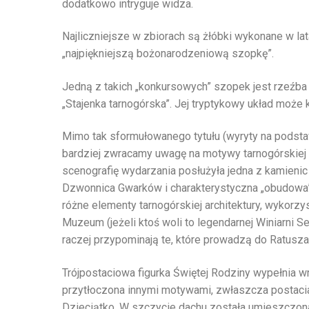
dodatkowo intryguje widza.
Najliczniejsze w zbiorach są żłóbki wykonane w l
„najpiękniejszą bożonarodzeniową szopkę”.
Jedną z takich „konkursowych” szopek jest rzeźba 
„Stajenka tarnogórska”. Jej tryptykowy układ może
Mimo tak sformułowanego tytułu (wyryty na podsta
bardziej zwracamy uwagę na motywy tarnogórskiej arc
scenografię wydarzania posłużyła jedna z kamienic
Dzwonnica Gwarków i charakterystyczna „obudowa
różne elementy tarnogórskiej architektury, wykorz
Muzeum (jeżeli ktoś woli to legendarnej Winiarni S
raczej przypominają te, które prowadzą do Ratusza
Trójpostaciowa figurka Świętej Rodziny wypełnia w
przytłoczona innymi motywami, zwłaszcza postaciam
Dzieciątko. W szczycie dachu została umieszczon