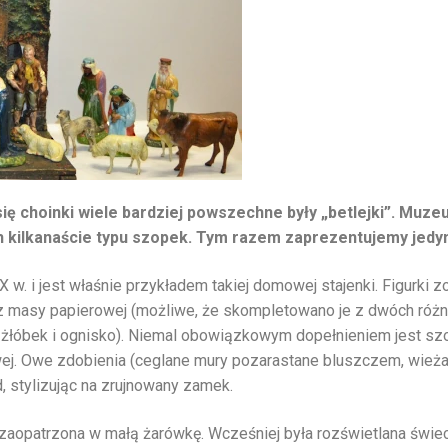
ę choinki wiele bardziej powszechne były „betlejki”. Muz
 kilkanaście typu szopek. Tym razem zaprezentujemy jedyn
X w. i jest właśnie przykładem takiej domowej stajenki. Figurki 
 z masy papierowej (możliwe, że skompletowano je z dwóch różn
, żłóbek i ognisko). Niemal obowiązkowym dopełnieniem jest sz
owej. Owe zdobienia (ceglane mury pozarastane bluszczem, wież
d, stylizując na zrujnowany zamek.
zaopatrzona w małą żarówkę. Wcześniej była rozświetlana świe