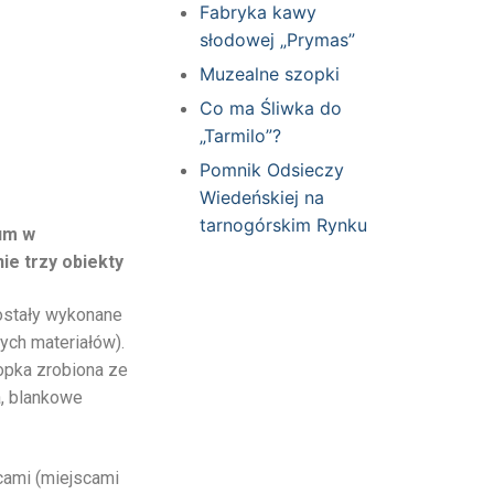
Fabryka kawy
słodowej „Prymas”
Muzealne szopki
Co ma Śliwka do
„Tarmilo”?
Pomnik Odsieczy
Wiedeńskiej na
tarnogórskim Rynku
eum w
ie trzy obiekty
zostały wykonane
ych materiałów).
opka zrobiona ze
a, blankowe
cami (miejscami