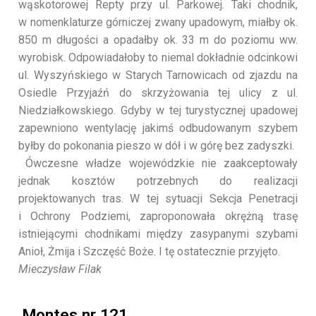
wąskotorowej Repty przy ul. Parkowej. Taki chodnik,
w nomenklaturze górniczej zwany upadowym, miałby ok.
850 m długości a opadałby ok. 33 m do poziomu ww.
wyrobisk. Odpowiadałoby to niemal dokładnie odcinkowi
ul. Wyszyńskiego w Starych Tarnowicach od zjazdu na
Osiedle Przyjaźń do skrzyżowania tej ulicy z ul.
Niedziałkowskiego. Gdyby w tej turystycznej upadowej
zapewniono wentylację jakimś odbudowanym szybem
byłby do pokonania pieszo w dół i w górę bez zadyszki.
Ówczesne władze wojewódzkie nie zaakceptowały
jednak kosztów potrzebnych do realizacji
projektowanych tras. W tej sytuacji Sekcja Penetracji
i Ochrony Podziemi, zaproponowała okrężną trasę
istniejącymi chodnikami między zasypanymi szybami
Anioł, Żmija i Szczęść Boże. I tę ostatecznie przyjęto.
Mieczysław Filak
Montes nr 121