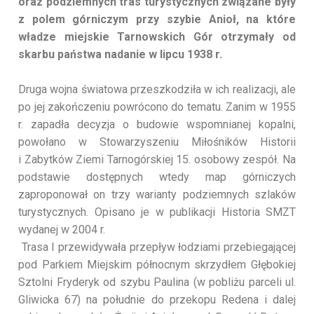
oraz podziemnych tras turystycznych związane były
z polem górniczym przy szybie Anioł, na które
władze miejskie Tarnowskich Gór otrzymały od
skarbu państwa nadanie w lipcu 1938 r.
Druga wojna światowa przeszkodziła w ich realizacji, ale
po jej zakończeniu powrócono do tematu. Zanim w 1955
r. zapadła decyzja o budowie wspomnianej kopalni,
powołano w Stowarzyszeniu Miłośników Historii
i Zabytków Ziemi Tarnogórskiej 15. osobowy zespół. Na
podstawie dostępnych wtedy map górniczych
zaproponował on trzy warianty podziemnych szlaków
turystycznych. Opisano je w publikacji Historia SMZT
wydanej w 2004 r.
Trasa I przewidywała przepływ łodziami przebiegającej
pod Parkiem Miejskim północnym skrzydłem Głębokiej
Sztolni Fryderyk od szybu Paulina (w pobliżu parceli ul.
Gliwicka 67) na południe do przekopu Redena i dalej