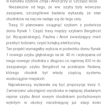
w kierunku szybów Żmija i Anioł przy ul. Szczęść Boże.
Niezależnie od tego, że ww. szyby były wówczas
zasypane, szczegółowe badania wykazały, że stan
chodników na niej nie nadaje się do tego celu.
Trasą III planowano osiągnąć szybem z podwórza
domu Rynek 1. Część trasy między szybami Bergdrost
(ul. Wyspiańskiego), Paulina i Anioł zwiedzający mieli
przebyć łodziami, część kolejką elektryczną.
Ten projekt wymagałby wybicia w podwórku domu Rynek
1 nowego szybu głębokiego na ok. 40 m i wykopania od
niego nowego chodnika o długości co najmniej 430 m do
zasypanego szybu Bergdrost na przekopie Redena,
którego chodnik był wtedy częścią systemu
wodociągów miejskich.
Najciekawszą wydawała się być propozycja trasy II.
Zamierzano udostępnić wyrobiska w najlepiej zbadanym
rejonie szybu Anioł nowym chodnikiem pochylniowym
wybitym w okolicy nieistniejącej już stacji kolei