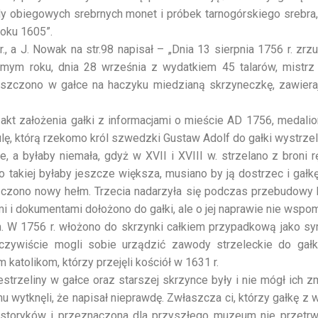
dy obiegowych srebrnych monet i próbek tarnogórskiego srebra,
roku 1605”.
 a J. Nowak na str.98 napisał – „Dnia 13 sierpnia 1756 r. zrzu
amym roku, dnia 28 września z wydatkiem 45 talarów, mistrz 
mieszczono w gałce na haczyku miedzianą skrzyneczkę, zawiera
kt założenia gałki z informacjami o mieście AD 1756, medalion
ę, którą rzekomo król szwedzki Gustaw Adolf do gałki wystrzeli
 a byłaby niemała, gdyż w XVII i XVIII w. strzelano z broni r
 takiej byłaby jeszcze większa, musiano by ją dostrzec i gałk
zczono nowy hełm. Trzecia nadarzyła się podczas przebudowy k
 i dokumentami dołożono do gałki, ale o jej naprawie nie wspo
em. W 1756 r. włożono do skrzynki całkiem przypadkową jako s
eczywiście mogli sobie urządzić zawody strzeleckie do gałk
katolikom, którzy przejęli kościół w 1631 r.
strzeliny w gałce oraz starszej skrzynce były i nie mógł ich zm
 wytknęli, że napisał nieprawdę. Zwłaszcza ci, którzy gałkę z 
a historyków i przeznaczona dla przyszłego muzeum nie przetrw