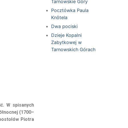
Tarnowskie Góry
Pocztówka Paula
Knötela
Dwa pociski
Dzieje Kopalni
Zabytkowej w
Tarnowskich Górach
ić. W spisanych
północnej (1700–
Apostołów Piotra