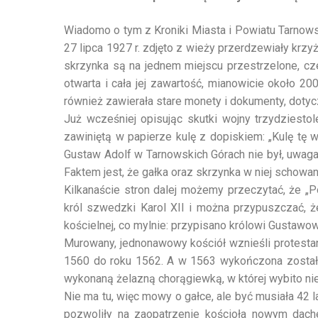
Wiadomo o tym z Kroniki Miasta i Powiatu Tarnowsk
27 lipca 1927 r. zdjęto z wieży przerdzewiały krzy
skrzynka są na jednem miejscu przestrzelone, cz
otwarta i cała jej zawartość, mianowicie około 2
również zawierała stare monety i dokumenty, dotyc
Już wcześniej opisując skutki wojny trzydziesto
zawiniętą w papierze kulę z dopiskiem: „Kulę tę w
Gustaw Adolf w Tarnowskich Górach nie był, uwaga 
Faktem jest, że gałka oraz skrzynka w niej schowana
Kilkanaście stron dalej możemy przeczytać, że „
król szwedzki Karol XII i można przypuszczać, ż
kościelnej, co mylnie: przypisano królowi Gustawowi
Murowany, jednonawowy kościół wznieśli protestan
1560 do roku 1562. A w 1563 wykończona została 
wykonaną żelazną chorągiewką, w której wybito nie
Nie ma tu, więc mowy o gałce, ale być musiała 42 la
pozwoliły na zaopatrzenie kościoła nowym dach