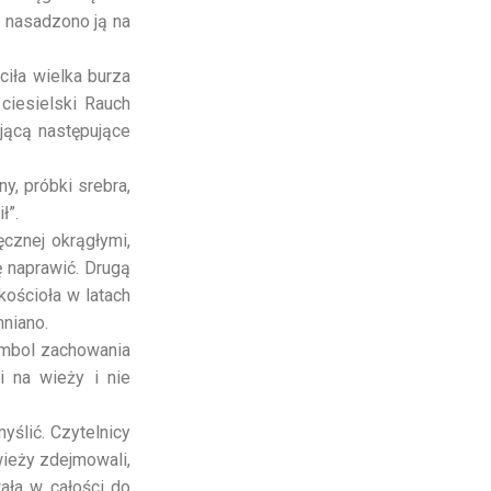
 nasadzono ją na
ciła wielka burza
ciesielski Rauch
jącą następujące
y, próbki srebra,
ł”.
ęcznej okrągłymi,
ę naprawić. Drugą
ościoła w latach
mniano.
ymbol zachowania
i na wieży i nie
yślić. Czytelnicy
wieży zdejmowali,
ała w całości do