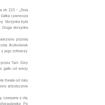
 str. 225 – „Dnia
 Gałka i pierwsza
y. Skrzynka była
i. Druga skrzynka
aleziono później
cioła. Aczkolwiek
z jego żołnierzy.
przez Tarn. Góry
o gałki od wieży
ła trwała od roku
ono artystycznie
y, czerpane z cła,
 chorągiewkę. Po