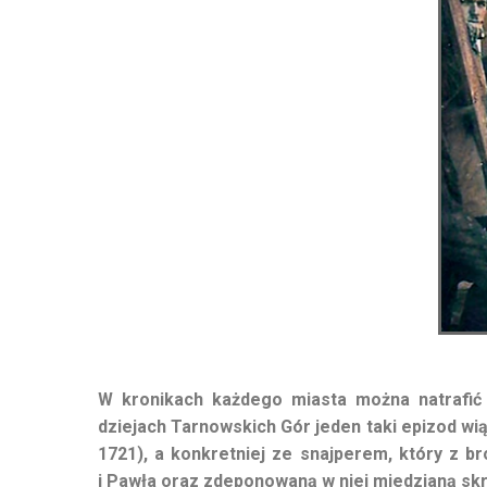
W kronikach każdego miasta można natrafić 
dziejach Tarnowskich Gór jeden taki epizod wią
1721), a konkretniej ze snajperem, który z br
i Pawła oraz zdeponowaną w niej miedzianą sk