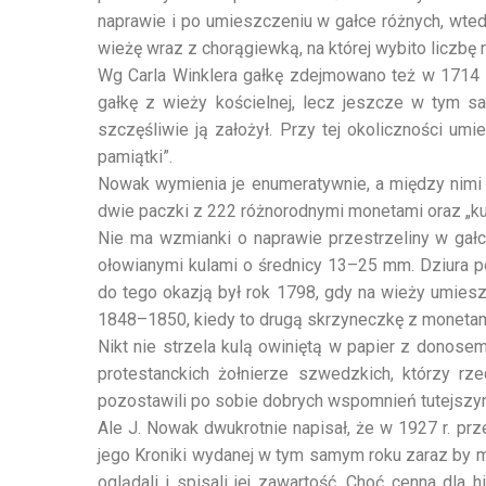
naprawie i po umieszczeniu w gałce różnych, wte
wieżę wraz z chorągiewką, na której wybito liczbę 
Wg Carla Winklera gałkę zdejmowano też w 1714 r.,
gałkę z wieży kościelnej, lecz jeszcze w tym s
szczęśliwie ją założył. Przy tej okoliczności u
pamiątki”.
Nowak wymienia je enumeratywnie, a między nimi a
dwie paczki z 222 różnorodnymi monetami oraz „kul
Nie ma wzmianki o naprawie przestrzeliny w gałce,
ołowianymi kulami o średnicy 13–25 mm. Dziura po
do tego okazją był rok 1798, gdy na wieży umies
1848–1850, kiedy to drugą skrzyneczkę z monetami
Nikt nie strzela kulą owiniętą w papier z donos
protestanckich żołnierze szwedzkich, którzy rz
pozostawili po sobie dobrych wspomnień tutejszym 
Ale J. Nowak dwukrotnie napisał, że w 1927 r. prze
jego Kroniki wydanej w tym samym roku zaraz by mu
oglądali i spisali jej zawartość. Choć cenna dl