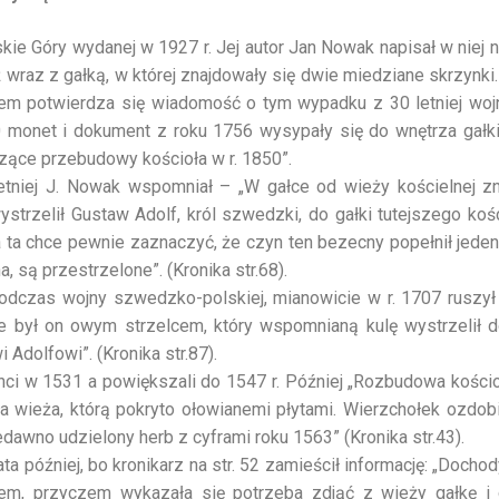
ie Góry wydanej w 1927 r. Jej autor Jan Nowak napisał w niej na
ż wraz z gałką, w której znajdowały się dwie miedziane skrzynki.
em potwierdza się wiadomość o tym wypadku z 30 letniej wojn
00 monet i dokument z roku 1756 wysypały się do wnętrza gałk
zące przebudowy kościoła w r. 1850”.
letniej J. Nowak wspomniał – „W gałce od wieży kościelnej zn
ystrzelił Gustaw Adolf, król szwedzki, do gałki tutejszego koś
ta chce pewnie zaznaczyć, że czyn ten bezecny popełnił jeden 
, są przestrzelone”. (Kronika str.68).
Podczas wojny szwedzko-polskiej, mianowicie w r. 1707 ruszył 
e był on owym strzelcem, który wspomnianą kulę wystrzelił d
 Adolfowi”. (Kronika str.87).
ci w 1531 a powiększali do 1547 r. Później „Rozbudowa kościo
wieża, którą pokryto ołowianemi płytami. Wierzchołek ozdobi
dawno udzielony herb z cyframi roku 1563” (Kronika str.43).
ta później, bo kronikarz na str. 52 zamieścił informację: „Dochod
em, przyczem wykazała się potrzeba zdjąć z wieży gałkę i