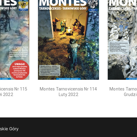
censis Nr 115
Montes Tarnovicensis Nr 114
Montes Tarno
ń 2022
Luty 2022
Grudz
skie Góry