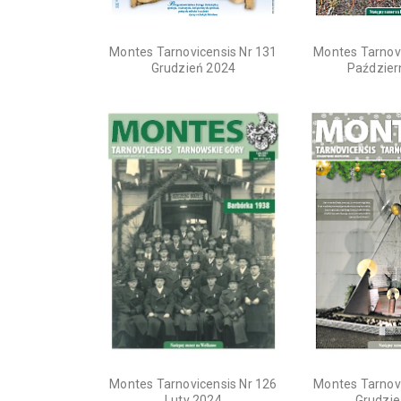
Montes Tarnovicensis Nr 131
Montes Tarnovi
Grudzień 2024
Paździer
Montes Tarnovicensis Nr 126
Montes Tarnovi
Luty 2024
Grudzie